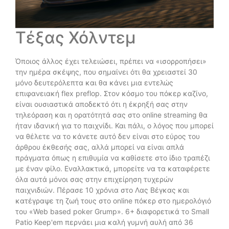
Τέξας Χόλντεμ
Όποιος άλλος έχει τελειώσει, πρέπει να «ισορροπήσει»
την ημέρα σκέψης, που σημαίνει ότι θα χρειαστεί 30
μόνο δευτερόλεπτα και θα κάνει μια εντελώς
επιφανειακή flex preflop. Στον κόσμο του πόκερ καζίνο,
είναι ουσιαστικά αποδεκτό ότι η έκρηξή σας στην
τηλεόραση και η ορατότητά σας στο online streaming θα
ήταν ιδανική για το παιχνίδι. Και πάλι, ο λόγος που μπορεί
να θέλετε να το κάνετε αυτό δεν είναι στο εύρος του
άρθρου έκθεσής σας, αλλά μπορεί να είναι απλά
πράγματα όπως η επιθυμία να καθίσετε στο ίδιο τραπέζι
με έναν φίλο. Εναλλακτικά, μπορείτε να τα καταφέρετε
όλα αυτά μόνοι σας στην επιχείρηση τυχερών
παιχνιδιών. Πέρασε 10 χρόνια στο Λας Βέγκας και
κατέγραψε τη ζωή τους στο online πόκερ στο ημερολόγιό
του «Web based poker Grump». 6+ διαφορετικά το Small
Patio Keep'em περνάει μια καλή γυμνή αυλή από 36