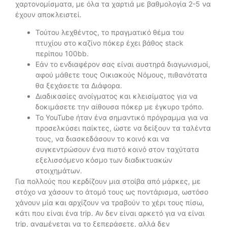
χαρτονομίσματα, με όλα τα χαρτιά με βαθμολογία 2-5 να
έχουν αποκλειστεί.
Τούτου λεχθέντος, το πραγματικό θέμα του
πτυχίου στο καζίνο πόκερ έχει βάθος stack
περίπου 100bb.
Εάν το ενδιαφέρον σας είναι αυστηρά διαγωνισμοί,
αφού μάθετε τους Οικιακούς Νόμους, πιθανότατα
θα ξεχάσετε τα Διάφορα.
Διαδικασίες ανοίγματος και κλεισίματος για να
δοκιμάσετε την αίθουσα πόκερ με έγκυρο τρόπο.
Το YouTube ήταν ένα σημαντικό πρόγραμμα για να
προσελκύσει παίκτες, ώστε να δείξουν τα ταλέντα
τους, να διασκεδάσουν το κοινό και να
συγκεντρώσουν ένα πιστό κοινό στον ταχύτατα
εξελισσόμενο κόσμο των διαδικτυακών
στοιχημάτων.
Για πολλούς που κερδίζουν μια στοίβα από μάρκες, με
στόχο να χάσουν το άτομό τους ως ποντάρισμα, ωστόσο
χάνουν μία και αρχίζουν να τραβούν το χέρι τους πίσω,
κάτι που είναι ένα trip. Αν δεν είναι αρκετό για να είναι
trip, αναμένεται να το ξεπεράσετε, αλλά δεν