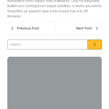
πατατάκια στον ειδικό όταν καθίσετε. Όλα τα παιχνίδια
διαθέτουν τουλάχιστον αγορά εισόδου, η οποία για πολλά
παιχνίδια με χαμηλό όριο είναι συχνά έως και 29
δολάρια.
Previous Post
Next Post