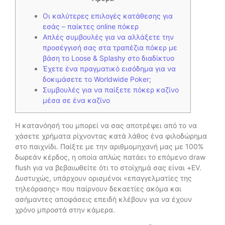
Οι καλύτερες επιλογές κατάθεσης για
εσάς – παίκτες online πόκερ
Απλές συμβουλές για να αλλάξετε την
προσέγγισή σας στα τραπέζια πόκερ με
βάση το Loose & Splashy στο διαδίκτυο
Έχετε ένα πραγματικό εισόδημα για να
δοκιμάσετε το Worldwide Poker;
Συμβουλές για να παίξετε πόκερ καζίνο
μέσα σε ένα καζίνο
Η κατανόησή του μπορεί να σας αποτρέψει από το να
χάσετε χρήματα ρίχνοντας κατά λάθος ένα φιλοδώρημα
στο παιχνίδι. Παίξτε με την αριθμομηχανή μας με 100%
δωρεάν κέρδος, η οποία απλώς πατάει το επόμενο draw
flush για να βεβαιωθείτε ότι το στοίχημά σας είναι +EV.
Δυστυχώς, υπάρχουν ορισμένοι «επαγγελματίες της
τηλεόρασης» που παίρνουν δεκαετίες ακόμα και
ασήμαντες αποφάσεις επειδή κλέβουν για να έχουν
χρόνο μπροστά στην κάμερα.