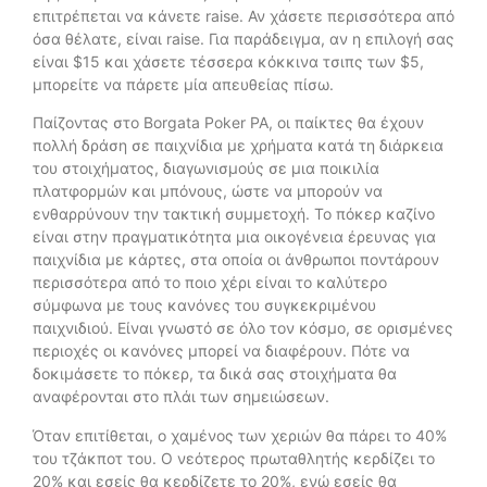
επιτρέπεται να κάνετε raise. Αν χάσετε περισσότερα από
όσα θέλατε, είναι raise. Για παράδειγμα, αν η επιλογή σας
είναι $15 και χάσετε τέσσερα κόκκινα τσιπς των $5,
μπορείτε να πάρετε μία απευθείας πίσω.
Παίζοντας στο Borgata Poker PA, οι παίκτες θα έχουν
πολλή δράση σε παιχνίδια με χρήματα κατά τη διάρκεια
του στοιχήματος, διαγωνισμούς σε μια ποικιλία
πλατφορμών και μπόνους, ώστε να μπορούν να
ενθαρρύνουν την τακτική συμμετοχή. Το πόκερ καζίνο
είναι στην πραγματικότητα μια οικογένεια έρευνας για
παιχνίδια με κάρτες, στα οποία οι άνθρωποι ποντάρουν
περισσότερα από το ποιο χέρι είναι το καλύτερο
σύμφωνα με τους κανόνες του συγκεκριμένου
παιχνιδιού. Είναι γνωστό σε όλο τον κόσμο, σε ορισμένες
περιοχές οι κανόνες μπορεί να διαφέρουν. Πότε να
δοκιμάσετε το πόκερ, τα δικά σας στοιχήματα θα
αναφέρονται στο πλάι των σημειώσεων.
Όταν επιτίθεται, ο χαμένος των χεριών θα πάρει το 40%
του τζάκποτ του. Ο νεότερος πρωταθλητής κερδίζει το
20% και εσείς θα κερδίζετε το 20%, ενώ εσείς θα