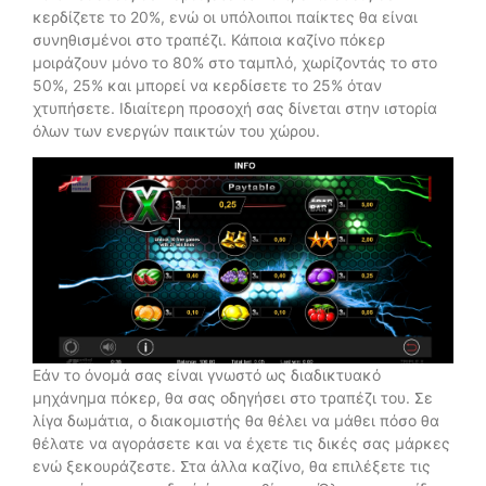
κερδίζετε το 20%, ενώ οι υπόλοιποι παίκτες θα είναι
συνηθισμένοι στο τραπέζι. Κάποια καζίνο πόκερ
μοιράζουν μόνο το 80% στο ταμπλό, χωρίζοντάς το στο
50%, 25% και μπορεί να κερδίσετε το 25% όταν
χτυπήσετε. Ιδιαίτερη προσοχή σας δίνεται στην ιστορία
όλων των ενεργών παικτών του χώρου.
Εάν το όνομά σας είναι γνωστό ως διαδικτυακό
μηχάνημα πόκερ, θα σας οδηγήσει στο τραπέζι του. Σε
λίγα δωμάτια, ο διακομιστής θα θέλει να μάθει πόσο θα
θέλατε να αγοράσετε και να έχετε τις δικές σας μάρκες
ενώ ξεκουράζεστε. Στα άλλα καζίνο, θα επιλέξετε τις