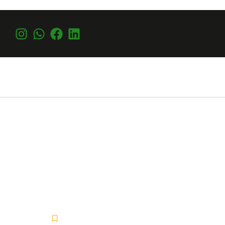
Candy ist ei
bei Online-C
Blog
January 23, 2026
-
-