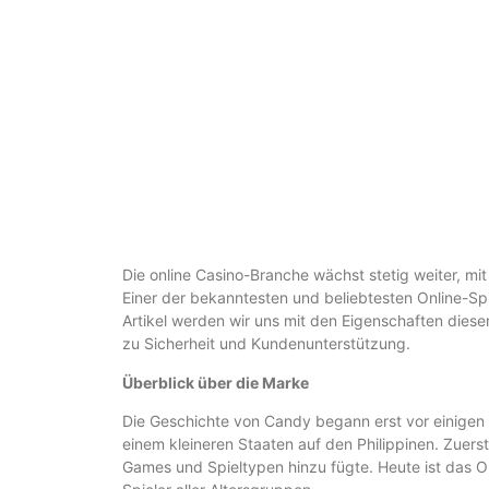
Die online Casino-Branche wächst stetig weiter, mi
Einer der bekanntesten und beliebtesten Online-Sp
Artikel werden wir uns mit den Eigenschaften diese
zu Sicherheit und Kundenunterstützung.
Überblick über die Marke
Die Geschichte von Candy begann erst vor einigen
einem kleineren Staaten auf den Philippinen. Zuers
Games und Spieltypen hinzu fügte. Heute ist das O