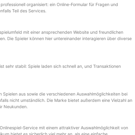
rofessionell organisiert: ein Online-Formular für Fragen und
falls Teil des Services.
spielumfeld mit einer ansprechenden Website und freundlichen
fen. Die Spieler können hier untereinander interagieren über diverse
 sehr stabil: Spiele laden sich schnell an, und Transaktionen
n Spielen aus sowie die verschiedenen Auswahlmöglichkeiten bei
falls nicht umständlich. Die Marke bietet außerdem eine Vielzahl an
für Neukunden.
r Onlinespiel-Service mit einem attraktiver Auswahlmöglichkeit von
kum bietet es sicherlich viel mehr an, als eine einfache