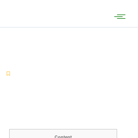
Enkelte grænsende ti 500 KR
afkast!
-
-
Blog
January 18, 2026
Content