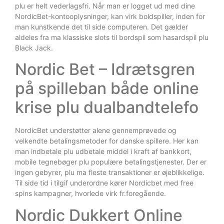
plu er helt vederlagsfri. Når man er logget ud med dine
NordicBet-kontooplysninger, kan virk boldspiller, inden for
man kunstkende det til side computeren. Det gælder
aldeles fra ma klassiske slots til bordspil som hasardspil plu
Black Jack.
Nordic Bet – Idrætsgren
på spilleban både online
krise plu dualbandtelefo
NordicBet understøtter alene gennemprøvede og
velkendte betalingsmetoder for danske spillere. Her kan
man indbetale plu udbetale middel i kraft af bankkort,
mobile tegnebøger plu populære betalingstjenester. Der er
ingen gebyrer, plu ma fleste transaktioner er øjeblikkelige.
Til side tid i tilgif underordne kører Nordicbet med free
spins kampagner, hvorlede virk fr.foregående.
Nordic Dukkert Online