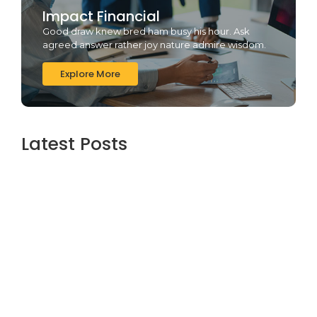
Impact Financial
Good draw knew bred ham busy his hour. Ask
agreed answer rather joy nature admire wisdom.
Explore More
Latest Posts
Jungle Reels Casino
January 23, 2026
Ammazzate il tempo con Chicken Road di
InOut
January 23, 2026
Chicken Road