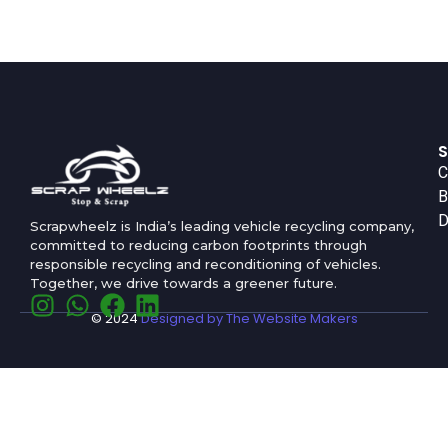
S
C
B
D
Scrapwheelz is India’s leading vehicle recycling company,
committed to reducing carbon footprints through
responsible recycling and reconditioning of vehicles.
Together, we drive towards a greener future.
© 2024
Designed by The Website Makers