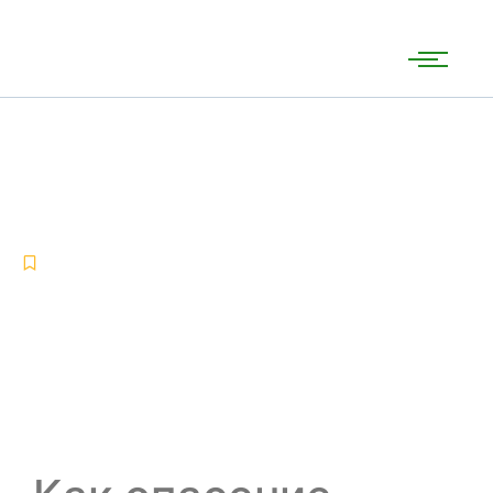
Как опасение неудачи усиливает
чувство азарта
-
-
Blog
December 5, 2025