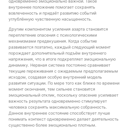
одновременно эмоционально важной. Такое
внутреннее положение помогает сохранять
вовлеченность и придаёт развитию событий
углублённую чувственную насыщенность.
Другим компонентом усиления азартa становится
переплетение опасения c психологическими
механизмами предвкушения. Когда событие
развивается поэтапно, каждый следующий момент
порождает дополнительный подъём внутреннего
напряжения, что в итоге подкрепляет эмоциональную
динамику. Нервная система постоянно сравнивает
текущие переживания с ожидаемым предполагаемым
исходом, создавая особую внутренний модель
развития ситуации. По мере того как ближе по времени
момент окончания, тем сильнее становится
эмоциональный отклик, поскольку опасение усиливает
важность результата одновременно стимулирует
человека сохранять максимальную собранность.
Данное внутреннее состояние способствует лучше
понимать контекст одновременно делает деятельность
существенно более эмоционально плотным.