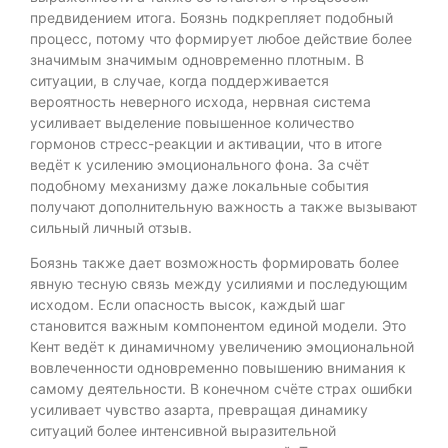
предвидением итога. Боязнь подкрепляет подобный
процесс, потому что формирует любое действие более
значимым значимым одновременно плотным. В
ситуации, в случае, когда поддерживается
вероятность неверного исхода, нервная система
усиливает выделение повышенное количество
гормонов стресс-реакции и активации, что в итоге
ведёт к усилению эмоционального фона. За счёт
подобному механизму даже локальные события
получают дополнительную важность а также вызывают
сильный личный отзыв.
Боязнь также дает возможность формировать более
явную тесную связь между усилиями и последующим
исходом. Если опасность высок, каждый шаг
становится важным компонентом единой модели. Это
Кент ведёт к динамичному увеличению эмоциональной
вовлеченности одновременно повышению внимания к
самому деятельности. В конечном счёте страх ошибки
усиливает чувство азарта, превращая динамику
ситуаций более интенсивной выразительной