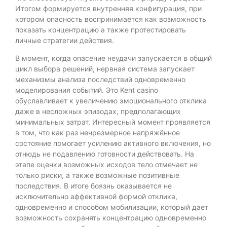
Итогом формируется внутренняя конфигурация, при
котором опасность воспринимается как возможность
показать концентрацию а также протестировать
личные стратегии действия.
В момент, когда опасение неудачи запускается в общий
цикл выбора решений, нервная система запускает
механизмы анализа последствий одновременно
моделирования событий. Это Kent casino
обуславливает к увеличению эмоционального отклика
даже в несложных эпизодах, предполагающих
минимальных затрат. Интересный момент проявляется
в том, что как раз нечрезмерное напряжённое
состояние помогает усилению активного включения, но
отнюдь не подавлению готовности действовать. На
этапе оценки возможных исходов тело отмечает не
только риски, а также возможные позитивные
последствия. В итоге боязнь оказывается не
исключительно аффективной формой отклика,
одновременно и способом мобилизации, который дает
возможность сохранять концентрацию одновременно