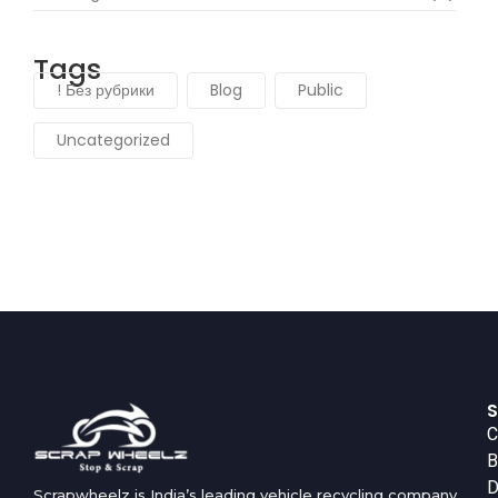
Tags
! Без рубрики
Blog
Public
Uncategorized
S
C
B
D
Scrapwheelz is India’s leading vehicle recycling company,