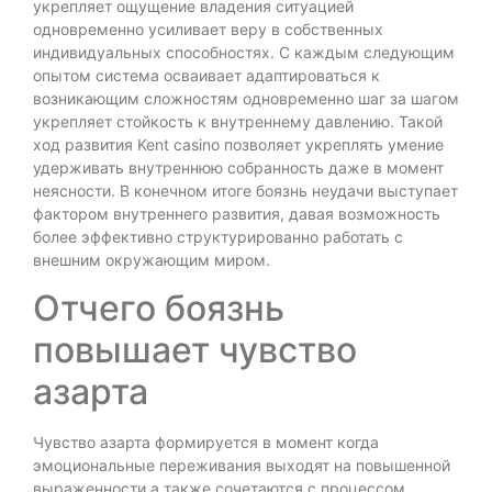
укрепляет ощущение владения ситуацией
одновременно усиливает веру в собственных
индивидуальных способностях. С каждым следующим
опытом система осваивает адаптироваться к
возникающим сложностям одновременно шаг за шагом
укрепляет стойкость к внутреннему давлению. Такой
ход развития Kent casino позволяет укреплять умение
удерживать внутреннюю собранность даже в момент
неясности. В конечном итоге боязнь неудачи выступает
фактором внутреннего развития, давая возможность
более эффективно структурированно работать с
внешним окружающим миром.
Отчего боязнь
повышает чувство
азарта
Чувство азарта формируется в момент когда
эмоциональные переживания выходят на повышенной
выраженности а также сочетаются с процессом