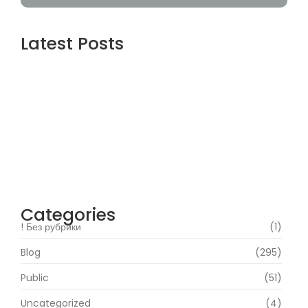
Latest Posts
Jungle Reels Casino
January 23, 2026
Ammazzate il tempo con Chicken Road di
InOut
January 23, 2026
Chicken Road
January 23, 2026
Categories
! Без рубрики
(1)
Blog
(295)
Public
(51)
Uncategorized
(4)