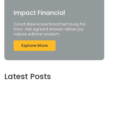
Impact Financial
Good draw knew bred ham busy his
hour. Ask agreed answer rather joy
nature admire wisdom.
Explore More
Latest Posts
Jungle Reels Casino
January 23, 2026
Ammazzate il tempo con Chicken Road di
InOut
January 23, 2026
Chicken Road
January 23, 2026