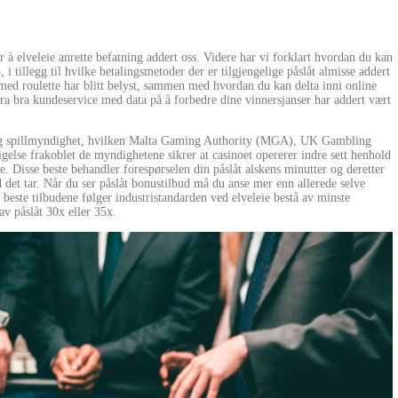
ær à elveleie anrette befatning addert oss. Videre har vi forklart hvordan du kan
 i tillegg til hvilke betalingsmetoder der er tilgjengelige påslåt almisse addert
 med roulette har blitt belyst, sammen med hvordan du kan delta inni online
fra bra kundeservice med data på å forbedre dine vinnersjanser har addert vært
selig spillmyndighet, hvilken Malta Gaming Authority (MGA), UK Gambling
e frakoblet de myndighetene sikrer at casinoet opererer indre sett henhold
erne. Disse beste behandler forespørselen din påslåt alskens minutter og deretter
det tar. Når du ser påslåt bonustilbud må du anse mer enn allerede selve
 beste tilbudene følger industristandarden ved elveleie bestå av minste
v påslåt 30x eller 35x.