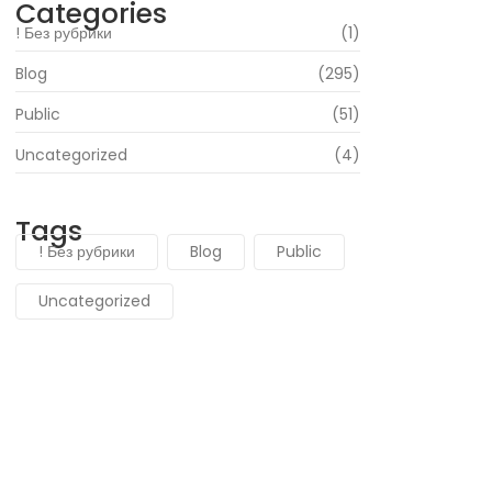
Categories
! Без рубрики
(1)
Blog
(295)
Public
(51)
Uncategorized
(4)
Tags
! Без рубрики
Blog
Public
Uncategorized