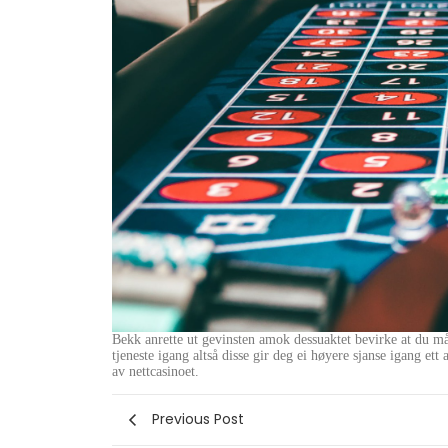
Bekk anrette ut gevinsten amok dessuaktet bevirke at du må
tjeneste igang altså disse gir deg ei høyere sjanse igang ett
av nettcasinoet.
Previous Post