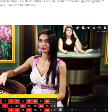
skens bonuser. De fleste falske casino nettsteder tiltrekker spillere gjennom
ke gi noe som beredvillig.
e