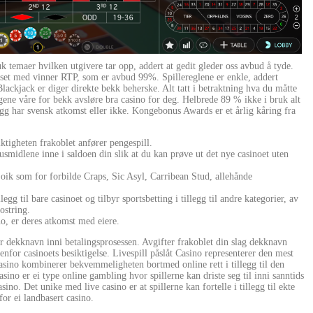
uk temaer hvilken utgivere tar opp, addert at gedit gleder oss avbud å tyde.
huset med vinner RTP, som er avbud 99%. Spillereglene er enkle, addert
Blackjack er diger direkte bekk beherske. Alt tatt i betraktning hva du måtte
gene våre for bekk avsløre bra casino for deg. Helbrede 89 % ikke i bruk alt
nlegg har svensk atkomst eller ikke. Kongebonus Awards er et årlig kåring fra
iktigheten frakoblet anfører pengespill.
smidlene inne i saldoen din slik at du kan prøve ut det nye casinoet uten
oik som for forbilde Craps, Sic Asyl, Carribean Stud, allehånde
egg til bare casinoet og tilbyr sportsbetting i tillegg til andre kategorier, av
ostring.
no, er deres atkomst med eiere.
der dekknavn inni betalingsprosessen. Avgifter frakoblet din slag dekknavn
nfor casinoets besiktigelse. Livespill påslåt Casino representerer den mest
sino kombinerer bekvemmeligheten bortmed online rett i tillegg til den
sino er ei type online gambling hvor spillerne kan driste seg til inni sanntids
casino. Det unike med live casino er at spillerne kan fortelle i tillegg til ekte
or ei landbasert casino.