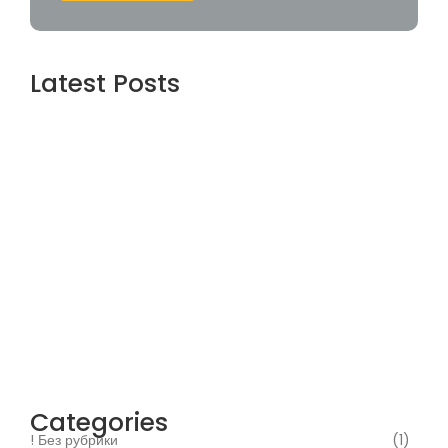
Latest Posts
Jungle Reels Casino
January 23, 2026
Ammazzate il tempo con Chicken Road di
InOut
January 23, 2026
Chicken Road
January 23, 2026
Categories
! Без рубрики
(1)