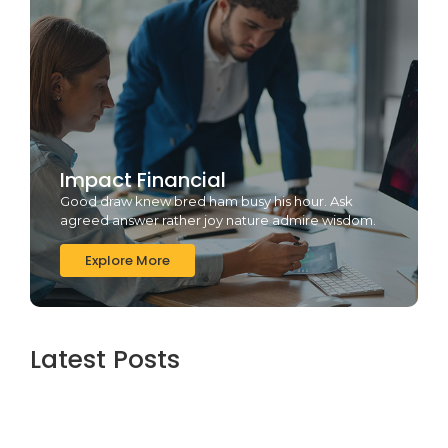
Impact Financial
Good draw knew bred ham busy his hour. Ask
agreed answer rather joy nature admire wisdom.
Explore More
Latest Posts
Jungle Reels Casino
January 23, 2026