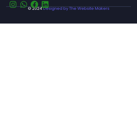
© 2024
Designed by The Website Makers