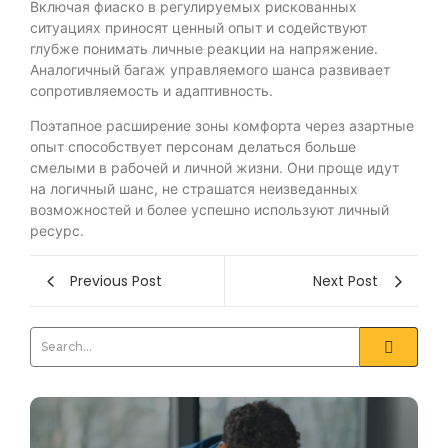
Включая фиаско в регулируемых рискованных
ситуациях приносят ценный опыт и содействуют
глубже понимать личные реакции на напряжение.
Аналогичный багаж управляемого шанса развивает
сопротивляемость и адаптивность.
Поэтапное расширение зоны комфорта через азартные
опыт способствует персонам делаться больше
смелыми в рабочей и личной жизни. Они проще идут
на логичный шанс, не страшатся неизведанных
возможностей и более успешно используют личный
ресурс.
Previous Post
Next Post