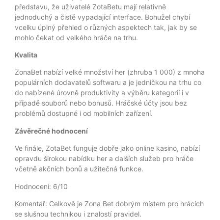
představu, že uživatelé ZotaBetu mají relativně
jednoduchý a čistě vypadající interface. Bohužel chybí
vcelku úplný přehled o různých aspektech tak, jak by se
mohlo čekat od velkého hráče na trhu.
Kvalita
ZonaBet nabízí velké množství her (zhruba 1 000) z mnoha
populárních dodavatelů softwaru a je jedničkou na trhu co
do nabízené úrovně produktivity a výběru kategorií i v
případě souborů nebo bonusů. Hráčské účty jsou bez
problémů dostupné i od mobilních zařízení.
Závěrečné hodnocení
Ve finále, ZotaBet funguje dobře jako online kasino, nabízí
opravdu širokou nabídku her a dalších služeb pro hráče
včetně akčních bonů a užitečná funkce.
Hodnocení: 6/10
Komentář: Celkově je Zona Bet dobrým místem pro hrácích
se slušnou technikou i znalostí pravidel.