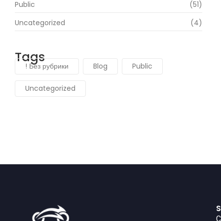
Public
(51)
Uncategorized
(4)
Tags
! Без рубрики
Blog
Public
Uncategorized
S
C