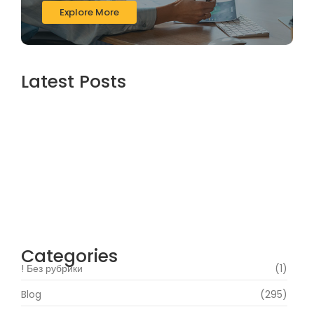
Explore More
Latest Posts
Jungle Reels Casino
January 23, 2026
Ammazzate il tempo con Chicken Road di
InOut
January 23, 2026
Chicken Road
January 23, 2026
Categories
! Без рубрики
(1)
Blog
(295)