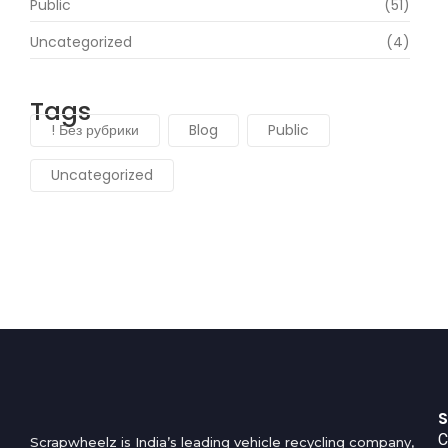
Public
(51)
Uncategorized
(4)
Tags
! Без рубрики
Blog
Public
Uncategorized
S
C
Scrapwheelz is India’s leading vehicle recycling company,