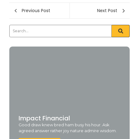
Previous Post
Next Post
Impact Financial
Good draw knew bred ham busy his hour. Ask
agreed answer rather joy nature admire wisdom.