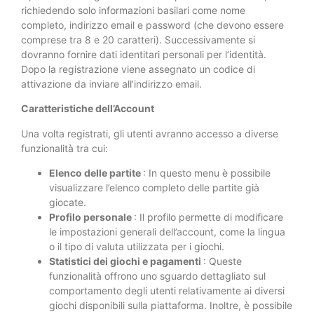
richiedendo solo informazioni basilari come nome
completo, indirizzo email e password (che devono essere
comprese tra 8 e 20 caratteri). Successivamente si
dovranno fornire dati identitari personali per l’identità.
Dopo la registrazione viene assegnato un codice di
attivazione da inviare all’indirizzo email.
Caratteristiche dell’Account
Una volta registrati, gli utenti avranno accesso a diverse
funzionalità tra cui:
Elenco delle partite
: In questo menu è possibile
visualizzare l’elenco completo delle partite già
giocate.
Profilo personale
: Il profilo permette di modificare
le impostazioni generali dell’account, come la lingua
o il tipo di valuta utilizzata per i giochi.
Statistici dei giochi e pagamenti
: Queste
funzionalità offrono uno sguardo dettagliato sul
comportamento degli utenti relativamente ai diversi
giochi disponibili sulla piattaforma. Inoltre, è possibile