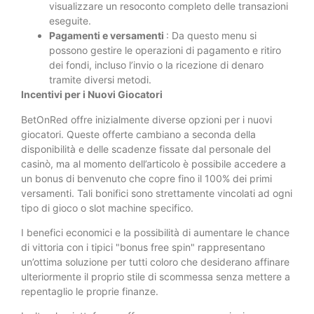
visualizzare un resoconto completo delle transazioni
eseguite.
Pagamenti e versamenti
: Da questo menu si
possono gestire le operazioni di pagamento e ritiro
dei fondi, incluso l’invio o la ricezione di denaro
tramite diversi metodi.
Incentivi per i Nuovi Giocatori
BetOnRed offre inizialmente diverse opzioni per i nuovi
giocatori. Queste offerte cambiano a seconda della
disponibilità e delle scadenze fissate dal personale del
casinò, ma al momento dell’articolo è possibile accedere a
un bonus di benvenuto che copre fino il 100% dei primi
versamenti. Tali bonifici sono strettamente vincolati ad ogni
tipo di gioco o slot machine specifico.
I benefici economici e la possibilità di aumentare le chance
di vittoria con i tipici "bonus free spin" rappresentano
un’ottima soluzione per tutti coloro che desiderano affinare
ulteriormente il proprio stile di scommessa senza mettere a
repentaglio le proprie finanze.