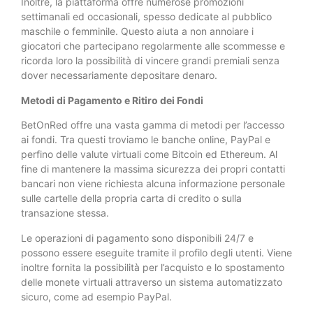
Inoltre, la piattaforma offre numerose promozioni
settimanali ed occasionali, spesso dedicate al pubblico
maschile o femminile. Questo aiuta a non annoiare i
giocatori che partecipano regolarmente alle scommesse e
ricorda loro la possibilità di vincere grandi premiali senza
dover necessariamente depositare denaro.
Metodi di Pagamento e Ritiro dei Fondi
BetOnRed offre una vasta gamma di metodi per l’accesso
ai fondi. Tra questi troviamo le banche online, PayPal e
perfino delle valute virtuali come Bitcoin ed Ethereum. Al
fine di mantenere la massima sicurezza dei propri contatti
bancari non viene richiesta alcuna informazione personale
sulle cartelle della propria carta di credito o sulla
transazione stessa.
Le operazioni di pagamento sono disponibili 24/7 e
possono essere eseguite tramite il profilo degli utenti. Viene
inoltre fornita la possibilità per l’acquisto e lo spostamento
delle monete virtuali attraverso un sistema automatizzato
sicuro, come ad esempio PayPal.