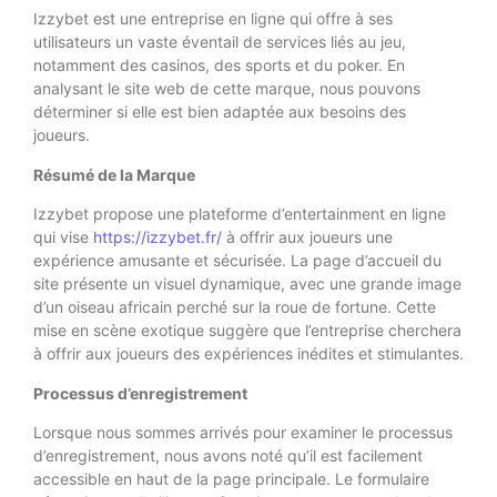
Izzybet est une entreprise en ligne qui offre à ses
utilisateurs un vaste éventail de services liés au jeu,
notamment des casinos, des sports et du poker. En
analysant le site web de cette marque, nous pouvons
déterminer si elle est bien adaptée aux besoins des
joueurs.
Résumé de la Marque
Izzybet propose une plateforme d’entertainment en ligne
qui vise
https://izzybet.fr/
à offrir aux joueurs une
expérience amusante et sécurisée. La page d’accueil du
site présente un visuel dynamique, avec une grande image
d’un oiseau africain perché sur la roue de fortune. Cette
mise en scène exotique suggère que l’entreprise cherchera
à offrir aux joueurs des expériences inédites et stimulantes.
Processus d’enregistrement
Lorsque nous sommes arrivés pour examiner le processus
d’enregistrement, nous avons noté qu’il est facilement
accessible en haut de la page principale. Le formulaire