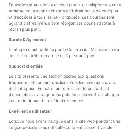
En accédant au site via un navigateur sur téléphone ou une
tablette, nous avons constaté qu’il était facile de naviguer
et d’accéder à tous les jeux proposés. Les boutons sont
agrandis et les menus sont réorganisés pour s’adapter à
l’écran plus petit.
Sûreté & Agrément
L’entreprise est certifiée par la Commission Malaisienne du
Jeu qui contrôle le marché en ligne dudit pays.
Support clientèle
Le site présente une section dédiée aux questions
fréquentes et contient des liens vers les réseaux sociaux
de l’entreprise. En outre, un formulaire de contact est
disponible sur la page principale pour permettre à chaque
joueur de demander d’aide directement.
Expérience utilisateur
Lorsque nous avons navigué dans le site web pendant une
longue période sans difficulté ou ralentissement visible, il