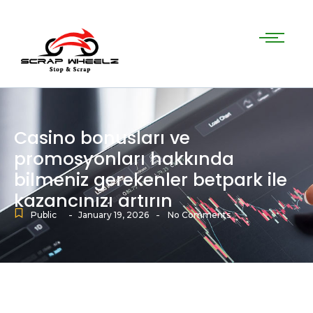
Casino bonusları ve
promosyonları hakkında
bilmeniz gerekenler betpark ile
kazancınızı artırın
-
-
Public
January 19, 2026
No Comments