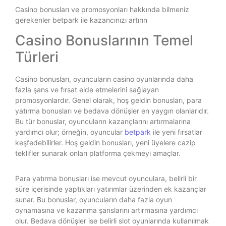
Casino bonusları ve promosyonları hakkında bilmeniz
gerekenler betpark ile kazancınızı artırın
Casino Bonuslarının Temel
Türleri
Casino bonusları, oyuncuların casino oyunlarında daha
fazla şans ve fırsat elde etmelerini sağlayan
promosyonlardır. Genel olarak, hoş geldin bonusları, para
yatırma bonusları ve bedava dönüşler en yaygın olanlarıdır.
Bu tür bonuslar, oyuncuların kazançlarını artırmalarına
yardımcı olur; örneğin, oyuncular
betpark
ile yeni fırsatlar
keşfedebilirler. Hoş geldin bonusları, yeni üyelere cazip
teklifler sunarak onları platforma çekmeyi amaçlar.
Para yatırma bonusları ise mevcut oyunculara, belirli bir
süre içerisinde yaptıkları yatırımlar üzerinden ek kazançlar
sunar. Bu bonuslar, oyuncuların daha fazla oyun
oynamasına ve kazanma şanslarını artırmasına yardımcı
olur. Bedava dönüşler ise belirli slot oyunlarında kullanılmak