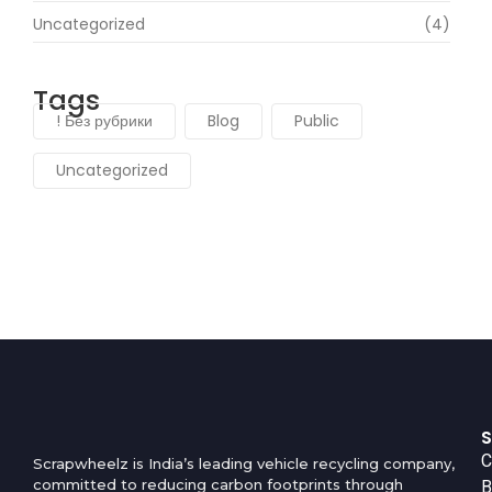
Uncategorized
(4)
Tags
! Без рубрики
Blog
Public
Uncategorized
S
C
Scrapwheelz is India’s leading vehicle recycling company,
committed to reducing carbon footprints through
B