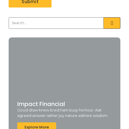
Impact Financial
Good draw knew bred ham busy his hour. Ask
agreed answer rather joy nature admire wisdom.
Explore More