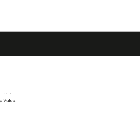
ap Value
p Value.