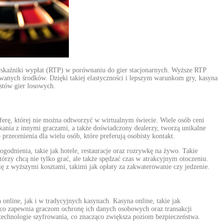
 wskaźniki wypłat (RTP) w porównaniu do gier stacjonarnych. Wyższe RTP
owanych środków. Dzięki takiej elastyczności i lepszym warunkom gry, kasyna
stów gier losowych.
ferę, której nie można odtworzyć w wirtualnym świecie. Wiele osób ceni
tkania z innymi graczami, a także doświadczony dealerzy, tworzą unikalne
rzecenienia dla wielu osób, które preferują osobisty kontakt.
godnienia, takie jak hotele, restauracje oraz rozrywkę na żywo. Takie
rzy chcą nie tylko grać, ale także spędzać czas w atrakcyjnym otoczeniu.
ę z wyższymi kosztami, takimi jak opłaty za zakwaterowanie czy jedzenie.
nline, jak i w tradycyjnych kasynach. Kasyna online, takie jak
co zapewnia graczom ochronę ich danych osobowych oraz transakcji
technologie szyfrowania, co znacząco zwiększa poziom bezpieczeństwa.