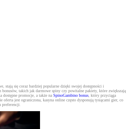
, stają się coraz bardziej popularne dzięki swojej dostępności i
h bonusów, takich jak darmowe spiny czy powitalne pakiety, które zwiększają
a dostępne promocje, a także na
SpinoGambino bonus
, który przyciąga
oferta jest ograniczona, kasyna online często dysponują tysiącami gier, co
preferencji.