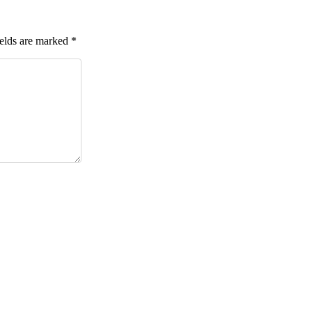
ields are marked
*