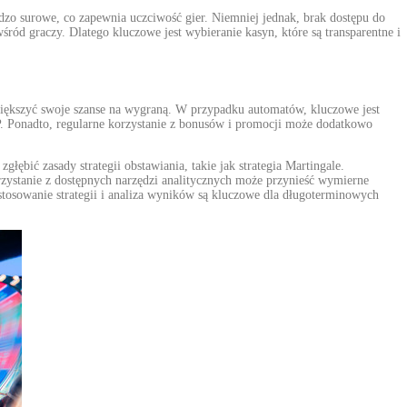
dzo surowe, co zapewnia uczciwość gier. Niemniej jednak, brak dostępu do
ód graczy. Dlatego kluczowe jest wybieranie kasyn, które są transparentne i
większyć swoje szanse na wygraną. W przypadku automatów, kluczowe jest
. Ponadto, regularne korzystanie z bonusów i promocji może dodatkowo
głębić zasady strategii obstawiania, takie jak strategia Martingale.
zystanie z dostępnych narzędzi analitycznych może przynieść wymierne
tosowanie strategii i analiza wyników są kluczowe dla długoterminowych