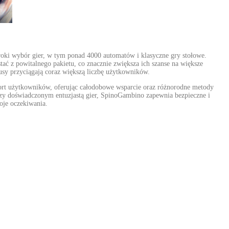
roki wybór gier, w tym ponad 4000 automatów i klasyczne gry stołowe.
ć z powitalnego pakietu, co znacznie zwiększa ich szanse na większe
sy przyciągają coraz większą liczbę użytkowników.
ort użytkowników, oferując całodobowe wsparcie oraz różnorodne metody
czy doświadczonym entuzjastą gier, SpinoGambino zapewnia bezpieczne i
oje oczekiwania.