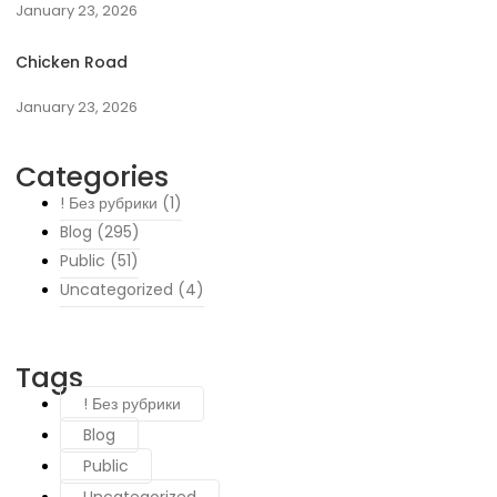
January 23, 2026
Chicken Road
January 23, 2026
Categories
! Без рубрики
(1)
Blog
(295)
Public
(51)
Uncategorized
(4)
Tags
! Без рубрики
Blog
Public