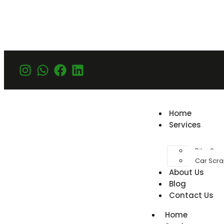
Home
Services
Bike Scr
Car Scra
About Us
Blog
Contact Us
Home