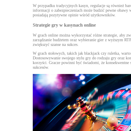
W przypadku tradycyjnych kasyn, regulacje są również bar
informacji o zabezpieczeniach może budzić pewne obawy wśr
posiadają pozytywne opinie wśród użytkowników.
Strategie gry w kasynach online
W grach online można wykorzystać różne strategie, aby z
zarządzanie budżetem oraz wybieranie gier z wyższym RTP
zwiększyć szanse na sukces.
W grach stołowych, takich jak blackjack czy ruletka, warto z
Dostosowywanie swojego stylu gry do rodzaju gry oraz kor
korzyści. Gracze powinni być świadomi, że konsekwentne s
sukcesów.