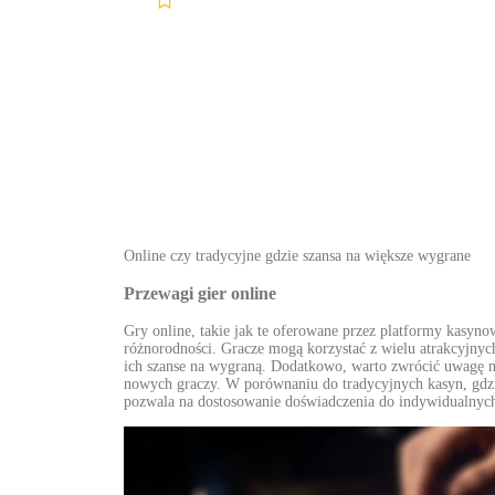
Public
January 13, 2026
-
No Comments
-
Online czy tradycyjne gdzie szansa na większe wygrane
Przewagi gier online
Gry online, takie jak te oferowane przez platformy kasynowe
różnorodności. Gracze mogą korzystać z wielu atrakcyjnyc
ich szanse na wygraną. Dodatkowo, warto zwrócić uwagę n
nowych graczy. W porównaniu do tradycyjnych kasyn, gdzie 
pozwala na dostosowanie doświadczenia do indywidualnych 